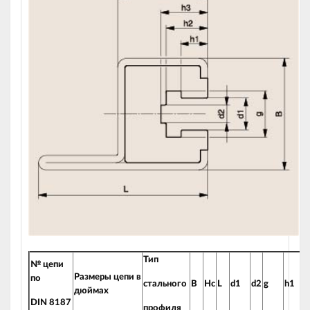
Тип
№ цепи
Размеры
цепи
в
по
с
тального
B
Hc
L
d1
d2
g
h1
дюймах
DIN 8187
профиля