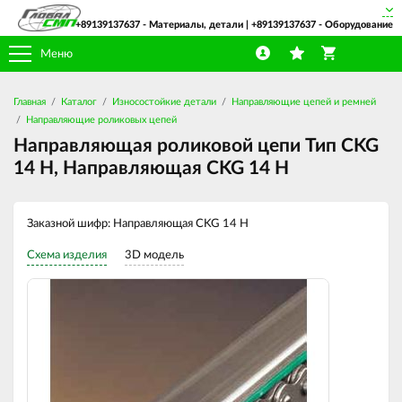
+89139137637
- Материалы, детали |
+89139137637
- Оборудование
Меню
Главная
Каталог
Износостойкие детали
Направляющие цепей и ремней
Направляющие роликовых цепей
Направляющая роликовой цепи Тип CKG
14 H, Направляющая CKG 14 H
Заказной шифр: Направляющая CKG 14 H
Схема изделия
3D модель