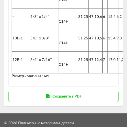
C14H
-
5/8‘‘ x 1/4‘‘
31
25
47
10,6
6
15,4
6,2
1
C14H
10B-1
5/8‘‘ x 3/8‘‘
31
25
47
10,6
6
15,4
9,3
1
C14H
12B-1
3/4‘‘ x 7/16‘‘
31
25
47
12,4
7
17,0
11,3
1
C14H
Размеры указаны в мм.
Сохранить в PDF
© 2026 Полимерные материалы, детали