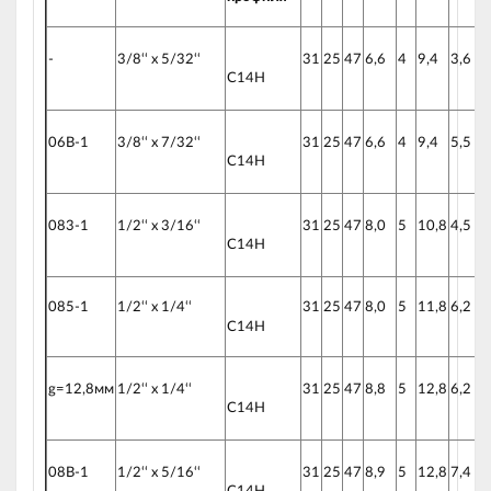
-
3/8‘‘ x 5/32‘‘
31
25
47
6,6
4
9,4
3,6
7
C14H
06B-1
3/8‘‘ x 7/32‘‘
31
25
47
6,6
4
9,4
5,5
8
C14H
083-1
1/2‘‘ x 3/16‘‘
31
25
47
8,0
5
10,8
4,5
8
C14H
085-1
1/2‘‘ x 1/4‘‘
31
25
47
8,0
5
11,8
6,2
9
C14H
g=12,8мм
1/2‘‘ x 1/4‘‘
31
25
47
8,8
5
12,8
6,2
1
C14H
08B-1
1/2‘‘ x 5/16‘‘
31
25
47
8,9
5
12,8
7,4
1