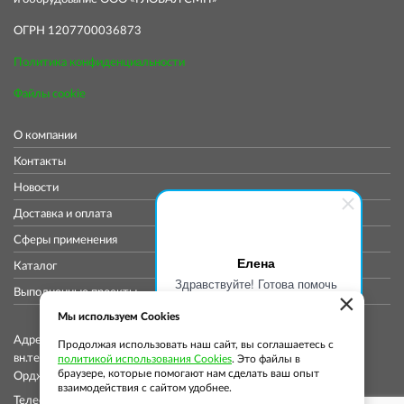
ОГРН 1207700036873
Политика конфиденциальности
Файлы cookie
О компании
Контакты
Новости
Доставка и оплата
Сферы применения
Елена
Каталог
Здравствуйте! Готова помочь
Выполненные проекты
×
вам. Напишите мне, если у
вас появятся вопросы.
Мы используем Cookies
Адрес коммерческого отдела: 115419, Город Москва,
Продолжая использовать наш сайт, вы соглашаетесь с
вн.тер.г. муниципальный округ Донской, ул
политикой использования Cookies
. Это файлы в
браузере, которые помогают нам сделать ваш опыт
Орджоникидзе, д. 11, стр. 11, помещ. 12/5
взаимодействия с сайтом удобнее.
Телефон: +7 (913) 913-76-37