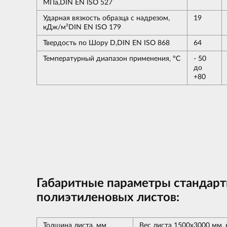
МПа,DIN EN ISO 527
Ударная вязкость образца с надрезом,
19
кДж/м²DIN EN ISO 179
Твердость по Шору D,DIN EN ISO 868
64
Температурный диапазон применения, °С
- 50
до
+80
Габаритные параметры стандар
полиэтиленовых листов:
Толщина листа, мм
Вес листа 1500х3000 мм, 