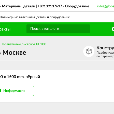
- Материалы, детали |
+89139137637
- Оборудование
info@glob
олимерные материалы, детали и оборудование
ОЕКТЫ
Полиэтилен листовой PE100
Констр
в Москве
Подбор изд
по парамет
00 х 1500 mm. чёрный
Информация