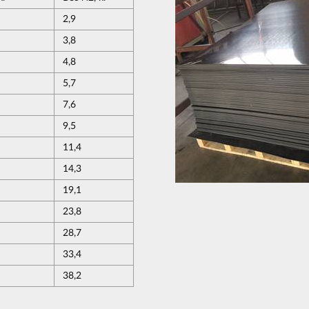
2,9
3,8
4,8
5,7
7,6
9,5
11,4
14,3
19,1
23,8
28,7
33,4
38,2