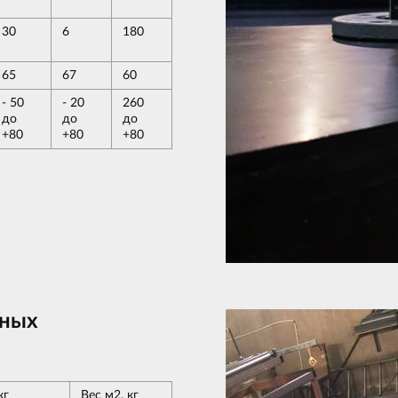
30
6
180
65
67
60
- 50
- 20
260
до
до
до
+80
+80
+80
тных
кг
Вес м2, кг