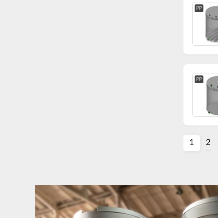
PP
PP
1
2