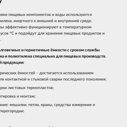
у
овки пищевых компонентов и воды используются
илена, инертного к внешней и внутренней среде.
ры эффективно функционируют в температурном
дусов °C и подойдут для хранения пищевых продуктов и
.
говечные и герметичные ёмкости с сроком службы
ена и полиэтилена специально для пищевых производств.
й продукции:
рических ёмкостей – достигается использованием
ля контактной и стыковой сварки последнего поколения;
арки листовых термопластов;
ртировка и монтаж;
ие: мешалки, петли, краны, средства измерения и
 перегородки;