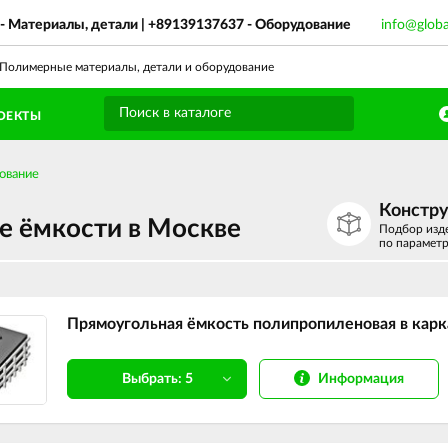
- Материалы, детали |
+89139137637
- Оборудование
info@glob
олимерные материалы, детали и оборудование
ОЕКТЫ
ование
Констр
е ёмкости в Москве
Подбор изд
по парамет
Прямоугольная ёмкость полипропиленовая в карка
Информация
Выбрать: 5