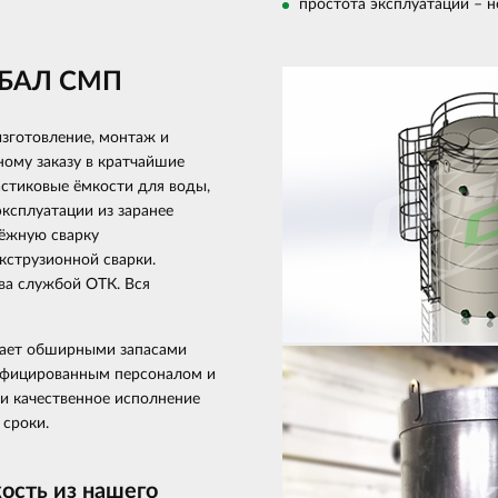
простота эксплуатации – 
ОБАЛ СМП
изготовление, монтаж и
ому заказу в кратчайшие
астиковые ёмкости для воды,
ксплуатации из заранее
дёжную сварку
струзионной сварки.
ва службой ОТК. Вся
ает обширными запасами
лифицированным персоналом и
и качественное исполнение
 сроки.
ость из нашего