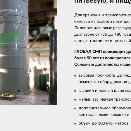
питьевую, и пищ
Для хранения и транспортир
ёмкости из особого полипроп
Полипропиленовые резервуа
диапазоне от -35 до +80 гра
воды, в том числе и питьевой
ГЛОБАЛ СМП производит дол
более 50 лет из полипропил
Основные достоинства наше
высокая прочность цилинд
немецкого оборудования д
гладкий и ровный швов св
малый вес, лёгкая транспо
дополнительное оборудован
контроля, люки, крышки и
объём до 100 куб. метров;