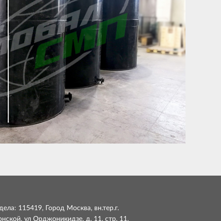
ела: 115419, Город Москва, вн.тер.г.
ской, ул Орджоникидзе, д. 11, стр. 11,