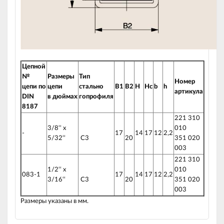
Цепной
№
Размеры
Тип
Номер
цепи
по
цепи
с
тально
B1
B2
H
Hc
b
h
артикула
DIN
в
дюймах
го
профиля
8187
221 310
3/8‘‘ x
010
-
17
14
17
12
2,2
5/32‘‘
C3
20
351 020
003
221 310
1/2‘‘ x
010
083-1
17
14
17
12
2,2
3/16‘‘
C3
20
351 020
003
Размеры указаны в мм.