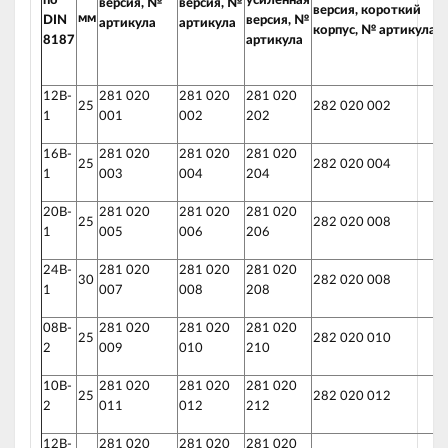
по
усиленная
версия,
№
версия,
№
версия, короткий
мм
DIN
версия, №
артикула
артикула
корпус, № артикула
8187
артикула
12B-
281 020
281 020
281 020
25
282 020 002
1
001
002
202
16B-
281 020
281 020
281 020
25
282 020 004
1
003
004
204
20B-
281 020
281 020
281 020
25
282 020 008
1
005
006
206
24B-
281 020
281 020
281 020
30
282 020 008
1
007
008
208
08B-
281 020
281 020
281 020
25
282 020 010
2
009
010
210
10B-
281 020
281 020
281 020
25
282 020 012
2
011
012
212
12B-
281 020
281 020
281 020