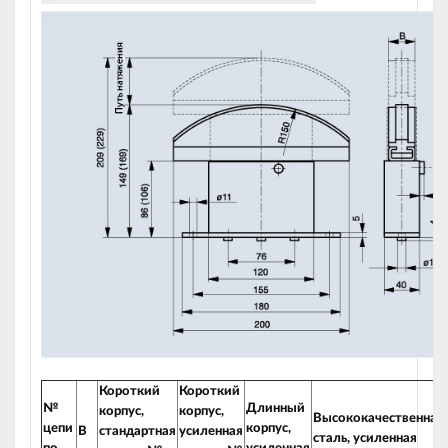
К
оро
ткий
К
ороткий
№
Длинный
к
орпус,
корпус,
Высококачественная
цепи
корпус,
B
стандартная
усиленная
сталь, усиленная