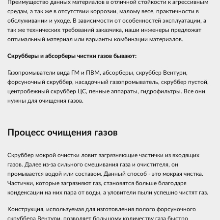
Преимущество данных материалов в отличной стойкости к агрессивным
средам, а так же в отсутствии коррозии, малому весе, практичности в
обслуживании и уходе. В зависимости от особенностей эксплуатации, а
так же технических требований заказчика, наши инженеры предложат
оптимальный материал или варианты комбинации материалов.
Скрубберы и абсорберы чистки газов бывают:
Газопромыватели вида ГМ и ПВМ, абсорберы, скруббер Вентури,
форсуночный скруббер, насадочный газопромыватель, скруббер пустой,
центробежный скруббер ЦС, пенные аппараты, гидрофильтры. Все они
нужны для очищения газов.
Процесс очищения газов
Скруббер мокрой очистки ловит загрязняющие частички из входящих
газов. Далее из-за сильного смешивания газа и очистителя, он
промывается водой или составом. Данный способ - это мокрая чистка.
Частички, которые загрязняют газ, становятся больше благодаря
конденсации на них пара от воды, а уловители пыли успешно чистят газ.
Конструкция, используемая для изготовления полого форсуночного
скруббера Вентури, позволяет большому количеству газа быстро