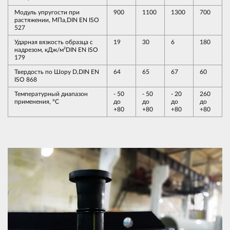
Модуль упругости при
900
1100
1300
700
растяжении, МПа,DIN EN ISO
527
Ударная вязкость образца с
19
30
6
180
надрезом, кДж/м²DIN EN ISO
179
Твердость по Шору D,DIN EN
64
65
67
60
ISO 868
Температурный диапазон
- 50
- 50
- 20
260
применения, °С
до
до
до
до
+80
+80
+80
+80