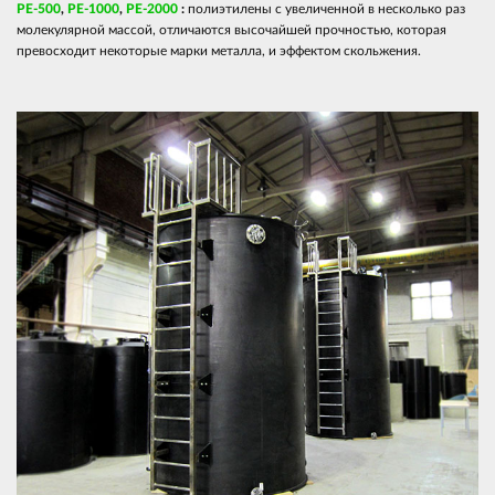
PE
-500
,
PE-1000
,
PE
-2000
:
полиэтилены с увеличенной в несколько раз
молекулярной массой, отличаются высочайшей прочностью, которая
превосходит некоторые марки металла, и эффектом скольжения.