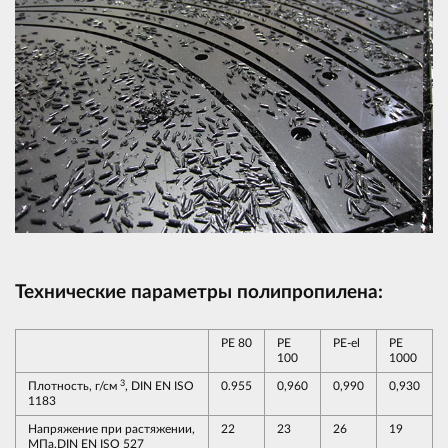
Технические параметры полипропилена:
PE 80
PE
PE-el
PE
100
1000
3
Плотность, г/см
, DIN EN ISO
0.955
0,960
0,990
0,930
1183
Напряжение при растяжении,
22
23
26
19
МПа,DIN EN ISO 527