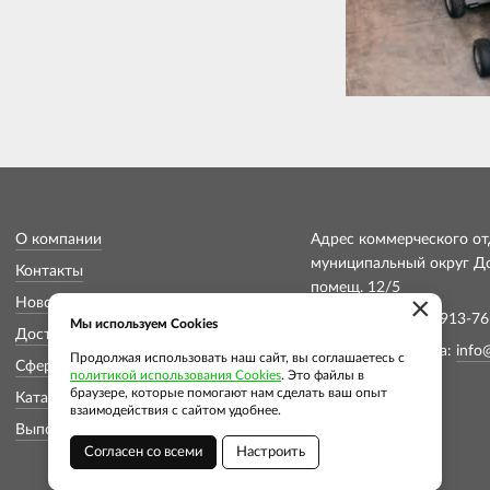
О компании
Адрес коммерческого отд
муниципальный округ Дон
Контакты
помещ. 12/5
×
Новости
Телефон: +7 (913) 913-76
Мы используем Cookies
Доставка и оплата
Электронная почта:
info
Продолжая использовать наш сайт, вы соглашаетесь с
Сферы применения
политикой использования Cookies
. Это файлы в
браузере, которые помогают нам сделать ваш опыт
Каталог
взаимодействия с сайтом удобнее.
Выполненные проекты
Согласен со всеми
Настроить