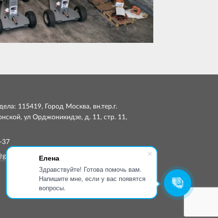
ела: 115419, Город Москва, вн.тер.г.
ской, ул Орджоникидзе, д. 11, стр. 11,
-37
Елена
@globalsmp.ru
Здравствуйте! Готова помочь вам.
Напишите мне, если у вас появятся
вопросы.