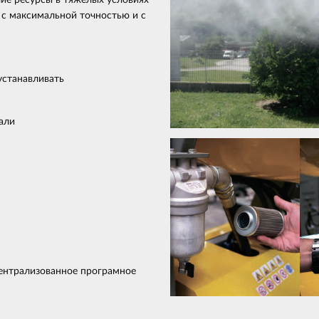
ие ресурсы в тяжелых условиях
 с максимальной точностью и с
устанавливать
али
централизованное програмное