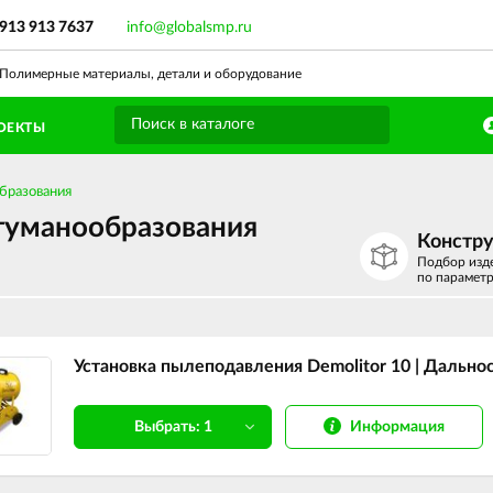
 913 913 7637
info@globalsmp.ru
олимерные материалы, детали и оборудование
ОЕКТЫ
бразования
туманообразования
Констр
Подбор изд
по парамет
Установка пылеподавления Demolitor 10 | Дальност
Информация
Выбрать: 1