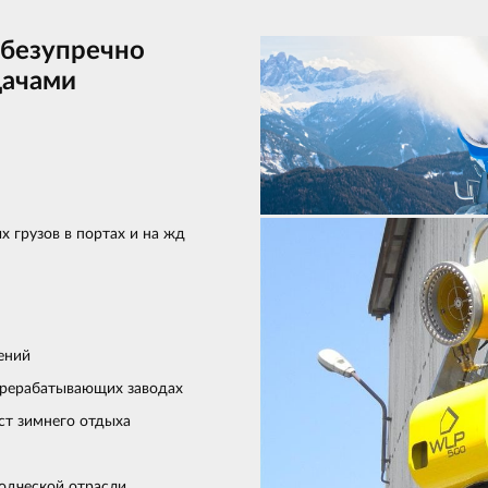
 безупречно
дачами
х грузов в портах и на жд
ений
ерерабатывающих заводах
ст зимнего отдыха
одческой отрасли