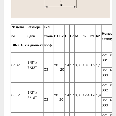
№ цепи
Размеры
Тип
Номер
по
цепи
с
таль.
B1
B2
H
Hc
b1
b2
h1
h2
артикул
DIN
8187
в
дюймах
проф.
221 310
001
3/8‘‘ x
06B-1
20
14
17
3,8
13,0
1,5
1,1
7/32‘‘
C3
20
351 020
003
221 310
002
1/2‘‘ x
083-1
20
14
17
3,0
12,4
1,6
1,4
3/16‘‘
C3
20
351 020
003
221 310