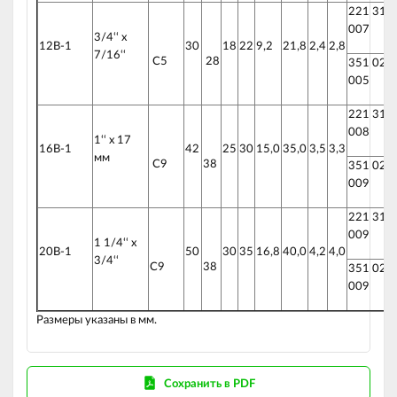
221 310
007
3/4‘‘ x
12B-1
30
18
22
9,2
21,8
2,4
2,8
7/16‘‘
C5
28
351 020
005
221 310
008
1‘‘ x 17
16B-1
42
25
30
15,0
35,0
3,5
3,3
мм
C9
38
351 020
009
221 310
009
1 1/4‘‘ x
20B-1
50
30
35
16,8
40,0
4,2
4,0
3/4‘‘
C9
38
351 020
009
Размеры указаны в мм.
Сохранить в PDF