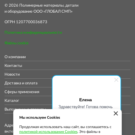
© 2026 Полимерные материалы, детали
и оборудование ООО «ГЛОБАЛ СМП»
ОГРН 1207700036873
Политика конфиденциальности
Файлы cookie
О компании
Контакты
Новости
Доставка и оплата
Сферы применения
Елена
Каталог
Здравствуйте! Готова помочь
Выполненные проекты
×
вам. Напишите мне, если у
вас появятся вопросы.
Мы используем Cookies
Адрес коммерческого отдела: 115419, Город Москва,
Продолжая использовать наш сайт, вы соглашаетесь с
вн.тер.г. муниципальный округ Донской, ул
политикой использования Cookies
. Это файлы в