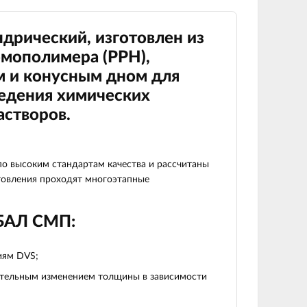
ндрический,
изготовлен из
омополимера (
PPH
),
 и конусным дном для
ведения химических
астворов.
 высоким стандартам качества и рассчитаны
отовления проходят многоэтапные
ОБАЛ СМП:
иям DVS;
вательным изменением толщины в зависимости