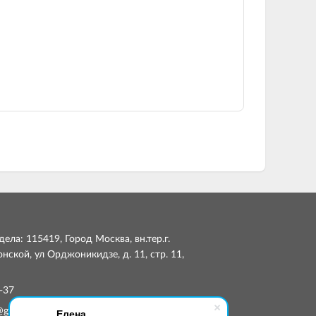
ела: 115419, Город Москва, вн.тер.г.
ской, ул Орджоникидзе, д. 11, стр. 11,
-37
Елена
@globalsmp.ru