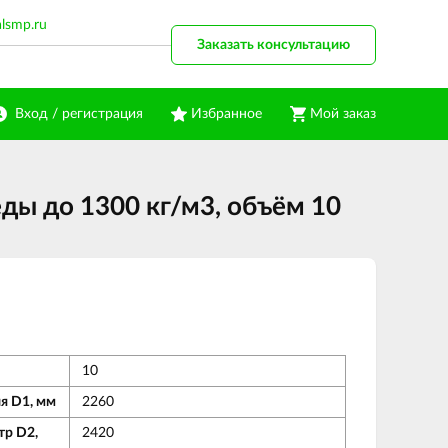
alsmp.ru
Заказать консультацию
Вход / регистрация
Избранное
Мой заказ
еды до 1300 кг/м3, объём 10
10
я D1, мм
2260
тр D2,
2420