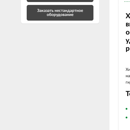
Заказать нестандартное
оборудование
Х
в
о
у
р
Хи
на
ги
Т