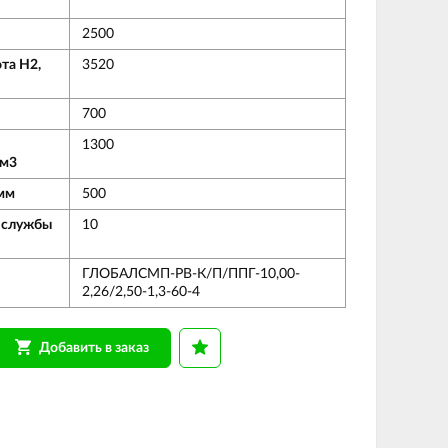
2500
та Н2,
3520
700
1300
/м3
мм
500
 службы
10
ГЛОБАЛСМП-РВ-К/П/ППГ-10,00-
2,26/2,50-1,3-60-4
Добавить в заказ