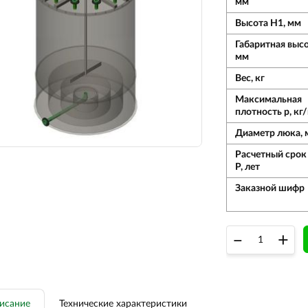
мм
Высота Н1, мм
Габаритная высо
мм
Вес, кг
Максимальная
плотность р, кг
Диаметр люка, 
Расчетный срок
Р, лет
Заказной шифр
–
+
исание
Технические характеристики