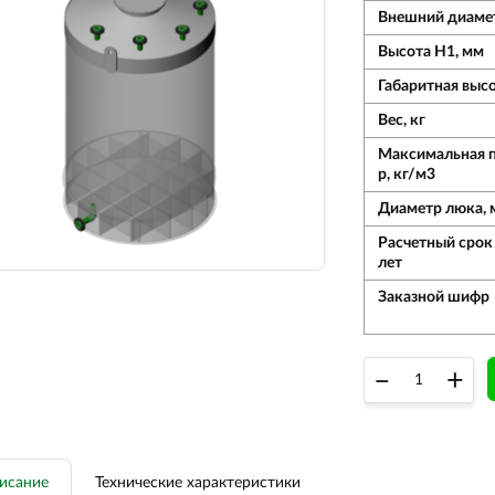
Внешний диаме
Высота Н1, мм
Габаритная выс
Вес, кг
Максимальная 
р, кг/м3
Диаметр люка, 
Расчетный срок
лет
Заказной шифр
–
+
исание
Технические характеристики