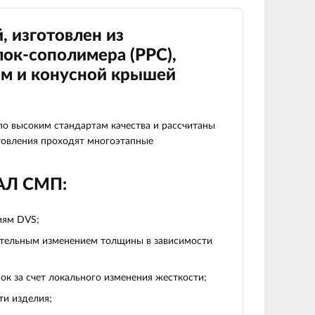
, изготовлен из
ок-сополимера (
PPC
),
ом и конусной крышей
 высоким стандартам качества и рассчитаны
отовления проходят многоэтапные
БАЛ СМП:
иям DVS;
вательным изменением толщины в зависимости
ок за счет локального изменения жесткости;
ти изделия;