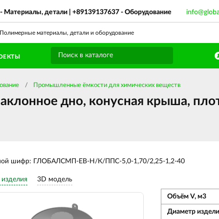
- Материалы, детали |
+89139137637
- Оборудование
info@glob
олимерные материалы, детали и оборудование
ОЕКТЫ
ование
Промышленные ёмкости для химических веществ
аклонное дно, конусная крыша, плот
ной шифр: ГЛОБАЛСМП-ЕВ-Н/К/ППС-5,0-1,70/2,25-1,2-40
 изделия
3D модель
Объём V, м3
Диаметр издели