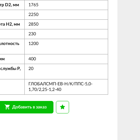
тр D2, мм
1765
2250
ота Н2, мм
2850
230
плотность
1200
мм
400
 службы Р,
20
ГЛОБАЛСМП-ЕВ-Н/К/ППС-5,0-
1,70/2,25-1,2-40
Добавить в заказ