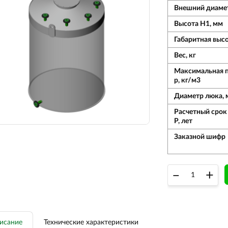
Внешний диаме
Высота Н1, мм
Габаритная выс
Вес, кг
Максимальная 
р, кг/м3
Диаметр люка, 
Расчетный срок
Р, лет
Заказной шифр
–
+
исание
Технические характеристики