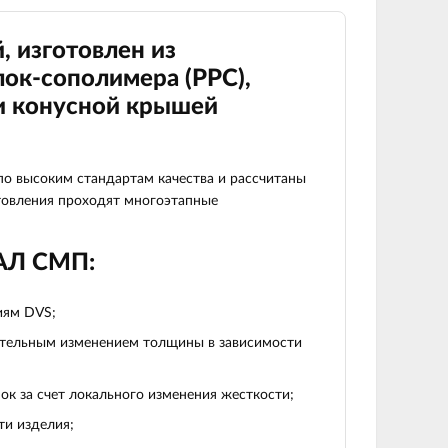
, изготовлен из
ок-сополимера (
PPC
),
и конусной крышей
 высоким стандартам качества и рассчитаны
отовления проходят многоэтапные
БАЛ СМП:
иям DVS;
вательным изменением толщины в зависимости
ок за счет локального изменения жесткости;
ти изделия;