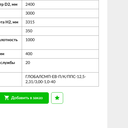
тр D2, мм
2400
3000
ота Н2, мм
3315
350
плотность
1000
мм
400
 службы
20
ГЛОБАЛСМП-ЕВ-П/К/ППС-12,5-
2,31/3,00-1,0-40
Добавить в заказ