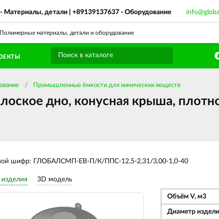
- Материалы, детали |
+89139137637
- Оборудование
info@glob
олимерные материалы, детали и оборудование
ОЕКТЫ
ование
Промышленные ёмкости для химических веществ
лоское дно, конусная крыша, плотно
ной шифр: ГЛОБАЛСМП-ЕВ-П/К/ППС-12,5-2,31/3,00-1,0-40
 изделия
3D модель
Объём V, м3
Диаметр издели