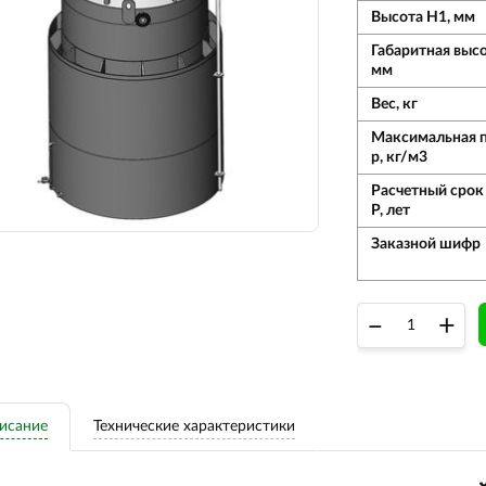
Высота Н1, мм
Габаритная высо
мм
Вес, кг
Максимальная 
р, кг/м3
Расчетный срок
Р, лет
Заказной шифр
–
+
исание
Технические характеристики