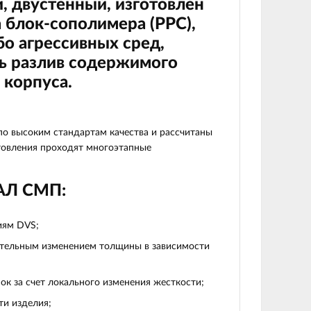
, двустенный, изготовлен
 блок-сополимера (
PPC
),
бо агрессивных сред,
ть разлив содержимого
 корпуса.
 высоким стандартам качества и рассчитаны
отовления проходят многоэтапные
БАЛ СМП:
иям DVS;
вательным изменением толщины в зависимости
ок за счет локального изменения жесткости;
ти изделия;