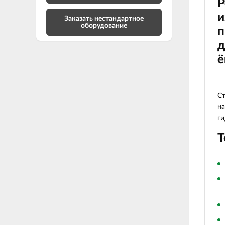
Р
и
Заказать нестандартное
оборудование
п
д
ё
Ст
на
ги
Т