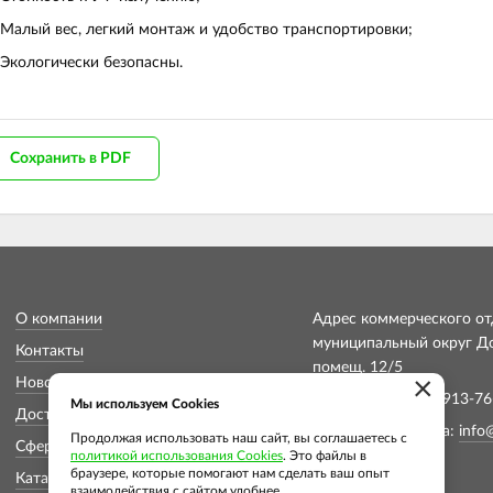
Малый вес, легкий монтаж и удобство транспортировки;
Экологически безопасны.
Сохранить в PDF
О компании
Адрес коммерческого отд
муниципальный округ Дон
Контакты
помещ. 12/5
×
Новости
Телефон: +7 (913) 913-76
Мы используем Cookies
Доставка и оплата
Электронная почта:
info
Продолжая использовать наш сайт, вы соглашаетесь с
Сферы применения
политикой использования Cookies
. Это файлы в
браузере, которые помогают нам сделать ваш опыт
Каталог
взаимодействия с сайтом удобнее.