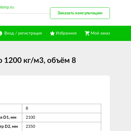
alsmp.ru
Заказать консультацию
Вход / регистрация
Избранное
Мой заказ
 1200 кг/м3, объём 8
8
я D1, мм
2100
тр D2, мм
2350