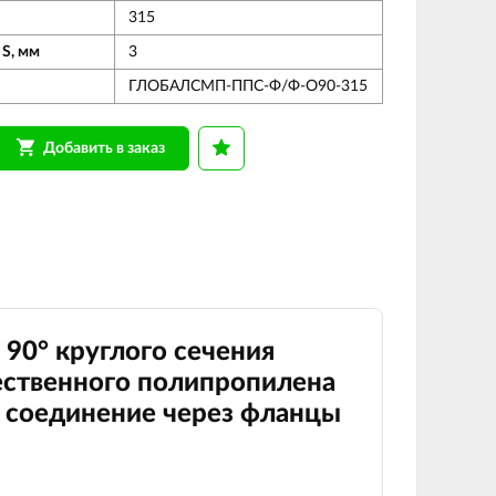
315
 S, мм
3
ГЛОБАЛСМП-ППС-Ф/Ф-О90-315
Добавить в заказ
 90
°
круглого сечения
ственного полипропилена
 соединение через фланцы