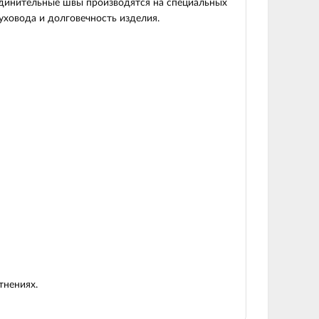
оединительные швы производятся на специальных
духовода и долговечность изделия.
тнениях.