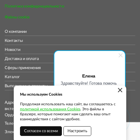
Политика конфиденциальности
Файлы cookie
О компании
Контакты
Новости
Доставка и оплата
Сферы применения
Елена
Каталог
Здравствуйте! Готова помочь
Выполненные проекты
×
вам. Напишите мне, если у
вас появятся вопросы.
Мы используем Cookies
Адрес коммерческого отдела: 115419, Город Москва,
Продолжая использовать наш сайт, вы соглашаетесь с
вн.тер.г. муниципальный округ Донской, ул
политикой использования Cookies
. Это файлы в
браузере, которые помогают нам сделать ваш опыт
Орджоникидзе, д. 11, стр. 11, помещ. 12/5
взаимодействия с сайтом удобнее.
Телефон: +7 (913) 913-76-37
Согласен со всеми
Настроить
Электронная почта:
info@globalsmp.ru