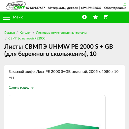
+89139137637
- Материалы, детали |
+89139137637
- Оборудование
Меню
Главная
Каталог
Листовые полимерные материалы
СВМПЭ листовой PE2000
Листы СВМПЭ UHMW PE 2000 S + GB
(для бережного скольжения), 10
Заказной шифр: Лист PE 2000 S+GB, зеленый, 2005 х 4080 х 10
мм
Схема изделия