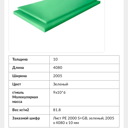
Толщина
10
Длина
4080
Ширина
2005
Цвет
Зеленый
г/моль
9x10*6
Молекулярная
масса
Вес кг/м2
81.8
Заказной шифр
Лист PE 2000 S+GB, зеленый, 2005
х 4080 х 10 мм