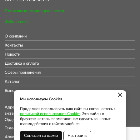
ОГРН 1207700036873
Политика конфиденциальности
Файлы cookie
О компании
Контакты
Новости
Доставка и оплата
Сферы применения
Каталог
Выполненные проекты
×
Мы используем Cookies
Адрес коммерческого отдела: 115419, Город Москва,
Продолжая использовать наш сайт, вы соглашаетесь с
вн.тер.г. муниципальный округ Донской, ул
политикой использования Cookies
. Это файлы в
браузере, которые помогают нам сделать ваш опыт
Орджоникидзе, д. 11, стр. 11, помещ. 12/5
взаимодействия с сайтом удобнее.
Телефон: +7 (913) 913-76-37
Согласен со всеми
Настроить
Электронная почта:
info@globalsmp.ru