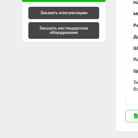
На
Заказать консультацию
М
Р
Заказать нестандартное
оборудование
Д
Ш
П
Цв
Та
Во