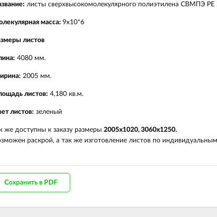
звание:
листы сверхвысокомолекулярного полиэтилена СВМПЭ PE 
олекулярная масса:
9x10*6
азмеры листов
лина:
4080 мм.
ирина:
2005 мм.
лощадь листов:
4,180 кв.м.
ет листов:
зеленый
к же доступны к заказу размеры
2005х1020, 3060х1250.
зможен раскрой, а так же изготовление листов по индивидуальным
Сохранить в PDF