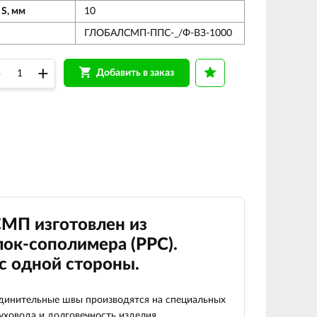
 S, мм
10
ГЛОБАЛСМП-ППС-_/Ф-ВЗ-1000
–
+
Добавить в заказ
СМП изготовлен из
ок-сополимера (РРС).
с одной стороны.
оединительные швы производятся на специальных
духовода и долговечность изделия.