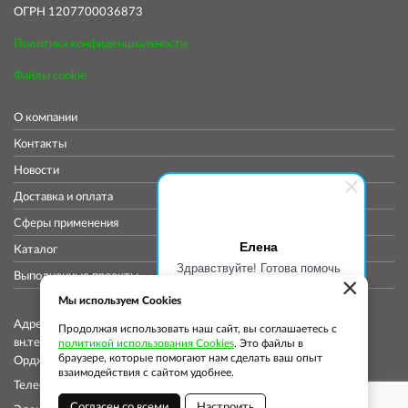
ОГРН 1207700036873
Политика конфиденциальности
Файлы cookie
О компании
Контакты
Новости
Доставка и оплата
Сферы применения
Елена
Каталог
Здравствуйте! Готова помочь
Выполненные проекты
×
вам. Напишите мне, если у
вас появятся вопросы.
Мы используем Cookies
Адрес коммерческого отдела: 115419, Город Москва,
Продолжая использовать наш сайт, вы соглашаетесь с
вн.тер.г. муниципальный округ Донской, ул
политикой использования Cookies
. Это файлы в
браузере, которые помогают нам сделать ваш опыт
Орджоникидзе, д. 11, стр. 11, помещ. 12/5
взаимодействия с сайтом удобнее.
Телефон: +7 (913) 913-76-37
Согласен со всеми
Настроить