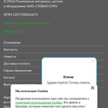
© 2026 Полимерные материалы, детали
и оборудование ООО «ГЛОБАЛ СМП»
ОГРН 1207700036873
Политика конфиденциальности
Файлы cookie
О компании
Контакты
Новости
Доставка и оплата
Сферы применения
Елена
Каталог
Здравствуйте! Готова помочь
Выполненные проекты
×
вам. Напишите мне, если у
вас появятся вопросы.
Мы используем Cookies
Адрес коммерческого отдела: 115419, Город Москва,
Продолжая использовать наш сайт, вы соглашаетесь с
вн.тер.г. муниципальный округ Донской, ул
политикой использования Cookies
. Это файлы в
браузере, которые помогают нам сделать ваш опыт
Орджоникидзе, д. 11, стр. 11, помещ. 12/5