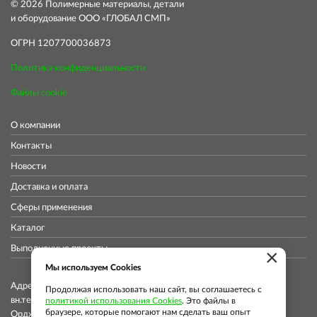
© 2026 Полимерные материалы, детали
и оборудование ООО «ГЛОБАЛ СМП»
ОГРН 1207700036873
Политика конфиденциальности
Файлы cookie
О компании
Контакты
Новости
Доставка и оплата
Сферы применения
Каталог
Выполненные проекты
×
Мы используем Cookies
Адрес коммерческого отдела: 115419, Город Москва,
Продолжая использовать наш сайт, вы соглашаетесь с
вн.тер.г. муниципальный округ Донской, ул
политикой использования Cookies
. Это файлы в
браузере, которые помогают нам сделать ваш опыт
Орджоникидзе, д. 11, стр. 11, помещ. 12/5