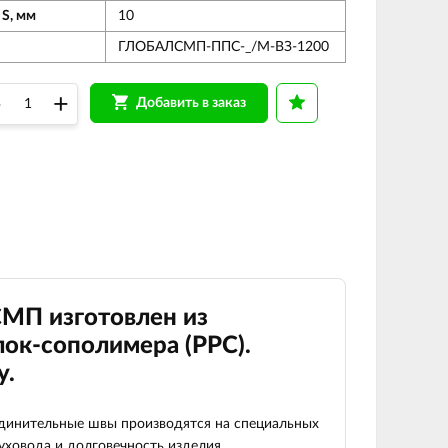
 S, мм
10
ГЛОБАЛСМП-ППС-_/М-ВЗ-1200
–
+
Добавить в заказ
СМП изготовлен из
ок-сополимера (РРС).
у.
оединительные швы производятся на специальных
духовода и долговечность изделия.