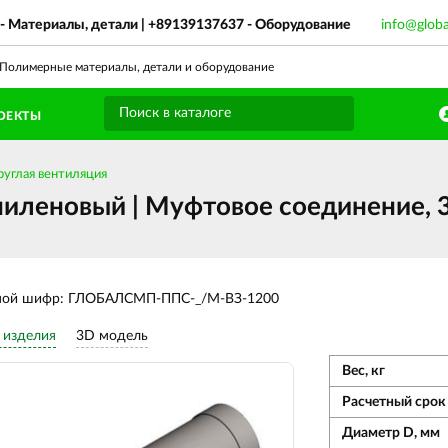
- Материалы, детали |
+89139137637
- Оборудование
info@glob
олимерные материалы, детали и оборудование
ОЕКТЫ
руглая вентиляция
иленовый | Муфтовое соединение, 3
ной шифр: ГЛОБАЛСМП-ППС-_/М-ВЗ-1200
 изделия
3D модель
Вес, кг
Расчетный срок 
Диаметр D, мм