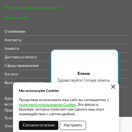
Политика конфиденциальности
Файлы cookie
О компании
Контакты
Новости
Доставка и оплата
Сферы применения
Елена
Каталог
Здравствуйте! Готова помочь
Выполненные проекты
×
вам. Напишите мне, если у
вас появятся вопросы.
Мы используем Cookies
Адрес коммерческого отдела: 115419, Город Москва,
Продолжая использовать наш сайт, вы соглашаетесь с
вн.тер.г. муниципальный округ Донской, ул
политикой использования Cookies
. Это файлы в
браузере, которые помогают нам сделать ваш опыт
Орджоникидзе, д. 11, стр. 11, помещ. 12/5
взаимодействия с сайтом удобнее.
Телефон: +7 (913) 913-76-37
Согласен со всеми
Настроить
Электронная почта:
info@globalsmp.ru