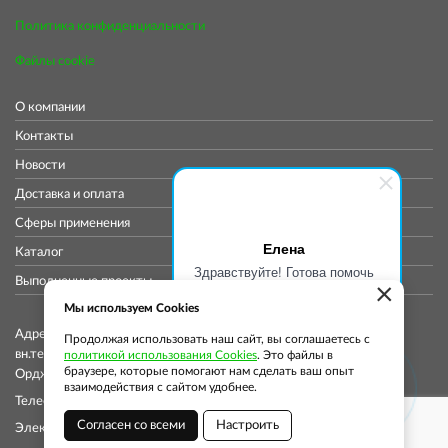
Политика конфиденциальности
Файлы cookie
О компании
Контакты
Новости
Доставка и оплата
Сферы применения
Елена
Каталог
Здравствуйте! Готова помочь
Выполненные проекты
×
вам. Напишите мне, если у
вас появятся вопросы.
Мы используем Cookies
Адрес коммерческого отдела: 115419, Город Москва,
Продолжая использовать наш сайт, вы соглашаетесь с
вн.тер.г. муниципальный округ Донской, ул
политикой использования Cookies
. Это файлы в
браузере, которые помогают нам сделать ваш опыт
Орджоникидзе, д. 11, стр. 11, помещ. 12/5
взаимодействия с сайтом удобнее.
Телефон: +7 (913) 913-76-37
Согласен со всеми
Настроить
Электронная почта:
info@globalsmp.ru