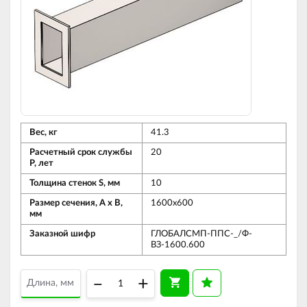
Вес, кг
41.3
Расчетный срок службы
20
Р, лет
Толщина стенок S, мм
10
Размер сечения, А х В,
1600х600
мм
Заказной шифр
ГЛОБАЛСМП-ППС-_/Ф-
ВЗ-1600.600
–
+