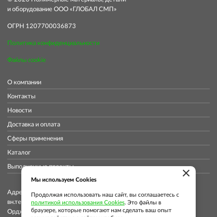
и оборудование ООО «ГЛОБАЛ СМП»
ОГРН 1207700036873
Политика конфиденциальности
Файлы cookie
О компании
Контакты
Новости
Доставка и оплата
Сферы применения
Каталог
Выполненные проекты
×
Мы используем Cookies
Адрес коммерческого отдела: 115419, Город Москва,
Продолжая использовать наш сайт, вы соглашаетесь с
вн.тер.г. муниципальный округ Донской, ул
политикой использования Cookies
. Это файлы в
браузере, которые помогают нам сделать ваш опыт
Орджоникидзе, д. 11, стр. 11, помещ. 12/5