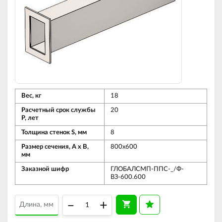
Вес, кг
18
Расчетный срок службы
20
Р, лет
Толщина стенок S, мм
8
Размер сечения, А х В,
800х600
мм
Заказной шифр
ГЛОБАЛСМП-ППС-_/Ф-
ВЗ-600.600
–
+