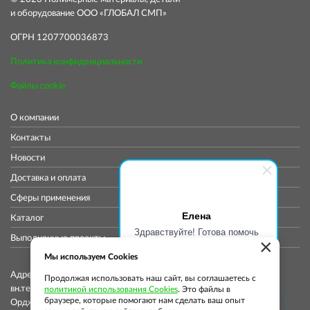
и оборудование ООО «ГЛОБАЛ СМП»
ОГРН 1207700036873
Политика конфиденциальности
Файлы cookie
О компании
Контакты
Новости
Доставка и оплата
Сферы применения
Елена
Каталог
Здравствуйте! Готова помочь
Выполненные проекты
×
вам. Напишите мне, если у
вас появятся вопросы.
Мы используем Cookies
Адрес коммерческого отдела: 115419, Город Москва,
Продолжая использовать наш сайт, вы соглашаетесь с
вн.тер.г. муниципальный округ Донской, ул
политикой использования Cookies
. Это файлы в
браузере, которые помогают нам сделать ваш опыт
Орджоникидзе, д. 11, стр. 11, помещ. 12/5