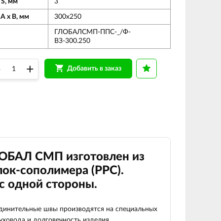
 S, мм
3
А х В, мм
300х250
ГЛОБАЛСМП-ППС-_/Ф-
ВЗ-300.250
–
+
Добавить в заказ
ЛОБАЛ СМП изготовлен из
ок-сополимера (РРС).
с одной стороны.
оединительные швы производятся на специальных
уховода и долговечность изделия.