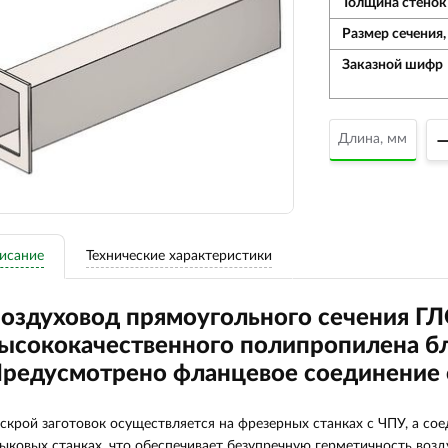
Толщина стенок
Размер сечения, 
Заказной шифр
исание
Технические характеристики
оздуховод прямоугольного сечения Г
ысококачественного полипропилена бл
редусмотрено фланцевое соединение 
скрой заготовок осуществляется на фрезерных станках с ЧПУ, а с
ыковых станках, что обеспечивает безупречную герметичность возд