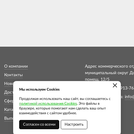
О компании
Адрес коммерческого отд
муниципальный округ Дон
Контакты
помещ. 12/5
×
Новости
Телефон: +7 (913) 913-76
Мы используем Cookies
Доставка и оплата
Электронная почта:
info
Продолжая использовать наш сайт, вы соглашаетесь с
Сферы применения
политикой использования Cookies
. Это файлы в
браузере, которые помогают нам сделать ваш опыт
Каталог
взаимодействия с сайтом удобнее.
Выполненные проекты
Согласен со всеми
Настроить