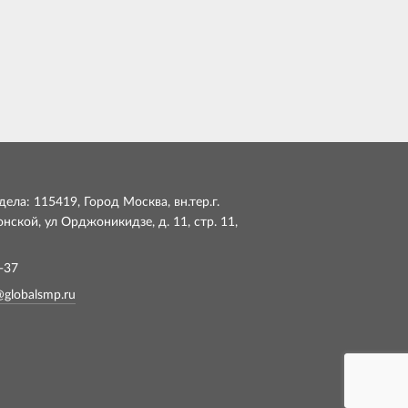
ела: 115419, Город Москва, вн.тер.г.
ской, ул Орджоникидзе, д. 11, стр. 11,
-37
@globalsmp.ru