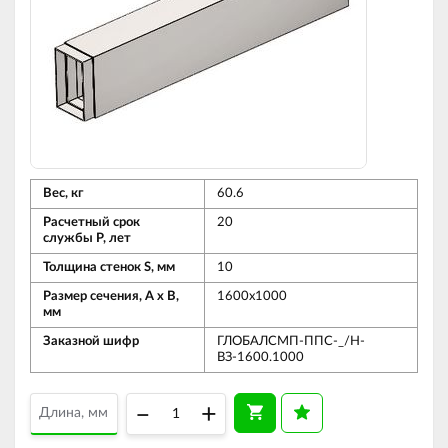
Вес, кг
60.6
Расчетный срок
20
службы Р, лет
Толщина стенок S, мм
10
Размер сечения, А х В,
1600х1000
мм
Заказной шифр
ГЛОБАЛСМП-ППС-_/Н-
ВЗ-1600.1000
–
+