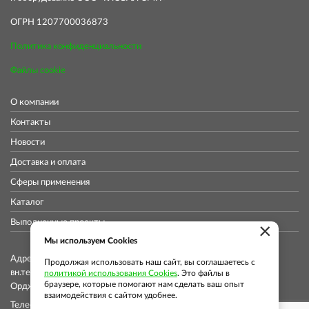
ОГРН 1207700036873
Политика конфиденциальности
Файлы cookie
О компании
Контакты
Новости
Доставка и оплата
Сферы применения
Каталог
Выполненные проекты
×
Мы используем Cookies
Адрес коммерческого отдела: 115419, Город Москва,
Продолжая использовать наш сайт, вы соглашаетесь с
вн.тер.г. муниципальный округ Донской, ул
политикой использования Cookies
. Это файлы в
браузере, которые помогают нам сделать ваш опыт
Орджоникидзе, д. 11, стр. 11, помещ. 12/5
взаимодействия с сайтом удобнее.
Телефон: +7 (913) 913-76-37