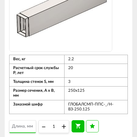
Вес, кг
2.2
Расчетный срок службы
20
Р, лет
Толщина стенок S, мм
3
Размер сечения, А х В,
250х125
мм
Заказной шифр
ГЛОБАЛСМП-ППС-_/Н-
ВЗ-250.125
–
+