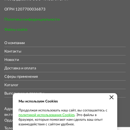
ОГРН 1207700036873
Политика конфиденциальности
Файлы cookie
О компании
Контакты
Новости
Доставка и оплата
Сферы применения
Каталог
Выполненные проекты
×
Мы используем Cookies
Адрес коммерческого отдела: 115419, Город Москва,
Продолжая использовать наш сайт, вы соглашаетесь с
вн.тер.г. муниципальный округ Донской, ул
политикой использования Cookies
. Это файлы в
браузере, которые помогают нам сделать ваш опыт
Орджоникидзе, д. 11, стр. 11, помещ. 12/5
взаимодействия с сайтом удобнее.
Телефон: +7 (913) 913-76-37