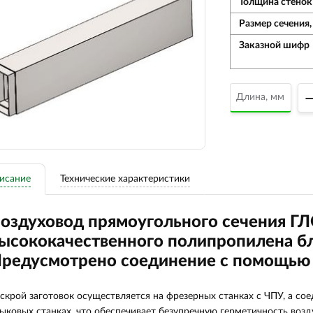
Толщина стенок
Размер сечения, 
Заказной шифр
исание
Технические характеристики
оздуховод прямоугольного сечения Г
ысококачественного полипропилена бл
редусмотрено соединение с помощью 
скрой заготовок осуществляется на фрезерных станках с ЧПУ, а с
ыковых станках, что обеспечивает безупречную герметичность возд