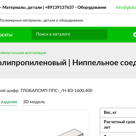
- Материалы, детали |
+89139137637
- Оборудование
info@glob
олимерные материалы, детали и оборудование
ОЕКТЫ
рямоугольная вентиляция
липропиленовый | Ниппельное соед
ной шифр: ГЛОБАЛСМП-ППС-_/Н-ВЗ-1600.400
 изделия
3D модель
Вес, кг
Расчетный срок
лет