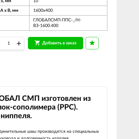
 S, мм
10
А х В, мм
1600х400
ГЛОБАЛСМП-ППС-_/Н-
ВЗ-1600.400
–
+
Добавить в заказ
ЛОБАЛ СМП изготовлен из
ок-сополимера (РРС).
ниппеля.
оединительные швы производятся на специальных
уховода и долговечность изделия.