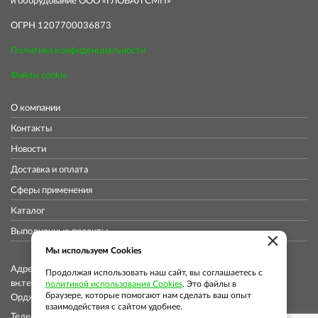
и оборудование ООО «ГЛОБАЛ СМП»
ОГРН 1207700036873
Политика конфиденциальности
Файлы cookie
О компании
Контакты
Новости
Доставка и оплата
Сферы применения
Каталог
Выполненные проекты
×
Мы используем Cookies
Адрес коммерческого отдела: 115419, Город Москва,
Продолжая использовать наш сайт, вы соглашаетесь с
вн.тер.г. муниципальный округ Донской, ул
политикой использования Cookies
. Это файлы в
браузере, которые помогают нам сделать ваш опыт
Орджоникидзе, д. 11, стр. 11, помещ. 12/5
взаимодействия с сайтом удобнее.
Телефон: +7 (913) 913-76-37