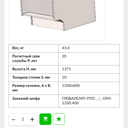
Вес, кг
43.6
Расчетный срок
20
службы Р, лет
Высота Н, мм
1371
Толщина стенок S, мм
10
Размер сечения, А х В,
1200х400
мм
Заказной шифр
ГЛОБАЛСМП-ППС-_/_-О90-
1200.400
–
+