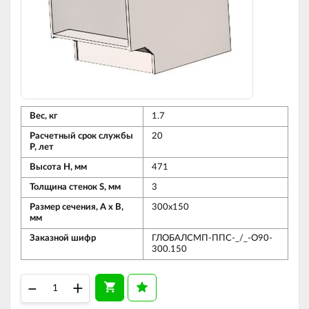
Вес, кг
1.7
Расчетный срок службы
20
Р, лет
Высота Н, мм
471
Толщина стенок S, мм
3
Размер сечения, А х В,
300х150
мм
Заказной шифр
ГЛОБАЛСМП-ППС-_/_-О90-
300.150
–
+