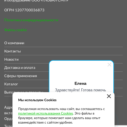
и оборудование ООО «ГЛОБАЛ СМП»
ОГРН 1207700036873
Политика конфиденциальности
Файлы cookie
О компании
Контакты
Новости
Доставка и оплата
Сферы применения
Елена
Каталог
Здравствуйте! Готова помочь
Выполненные проекты
×
вам. Напишите мне, если у
вас появятся вопросы.
Мы используем Cookies
Адрес коммерческого отдела: 115419, Город Москва,
Продолжая использовать наш сайт, вы соглашаетесь с
вн.тер.г. муниципальный округ Донской, ул
политикой использования Cookies
. Это файлы в
браузере, которые помогают нам сделать ваш опыт
Орджоникидзе, д. 11, стр. 11, помещ. 12/5
взаимодействия с сайтом удобнее.
Телефон: +7 (913) 913-76-37