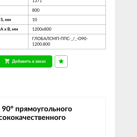
1371
800
 S, мм
10
А х В, мм
1200х800
ГЛОБАЛСМП-ППС-_/_-О90-
1200.800
Добавить в заказ
 90
°
прямоугольного
сококачественного