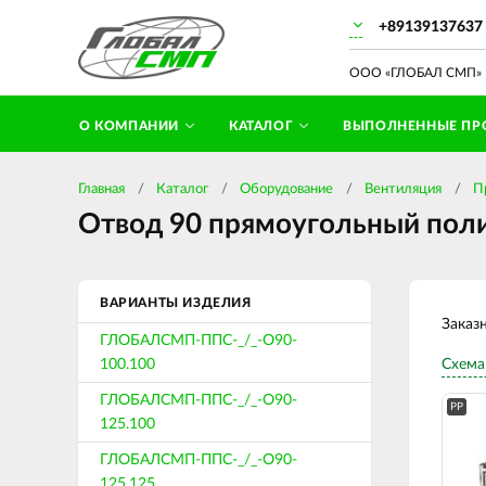
+89139137637
ООО «ГЛОБАЛ СМП» П
О КОМПАНИИ
КАТАЛОГ
ВЫПОЛНЕННЫЕ ПР
Главная
Каталог
Оборудование
Вентиляция
П
Отвод 90 прямоугольный поли
ВАРИАНТЫ ИЗДЕЛИЯ
Заказ
ГЛОБАЛСМП-ППС-_/_-О90-
100.100
Схема
ГЛОБАЛСМП-ППС-_/_-О90-
PP
125.100
ГЛОБАЛСМП-ППС-_/_-О90-
125.125