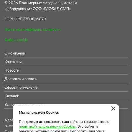
© 2026 Полимерные материалы, детали
и оборудование ООО «ГЛОБАЛ СМП»
ОГРН 1207700036873
Политика конфиденциальности
Файлы cookie
О компании
Контакты
Новости
Доставка и оплата
Сферы применения
Каталог
Выполненные проекты
×
Мы используем Cookies
Адрес коммерческого отдела: 115419, Город Москва,
Продолжая использовать наш сайт, вы соглашаетесь с
вн.тер.г. муниципальный округ Донской, ул
политикой использования Cookies
. Это файлы в
браузере, которые помогают нам сделать ваш опыт