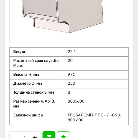
Вес, кг
22.1
Расчетный срок службы
20
Р, лет
Высота Н, мм
971
Диаметр D, мм
250
Толщина стенок S, мм
8
Размер сечения, А х В,
800х600
мм
Заказной шифр
ГЛОБАЛСМП-ППС-_/_-О90-
800.600
–
+