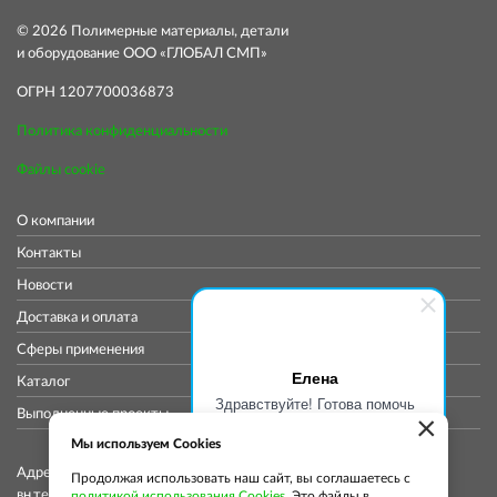
© 2026 Полимерные материалы, детали
и оборудование ООО «ГЛОБАЛ СМП»
ОГРН 1207700036873
Политика конфиденциальности
Файлы cookie
О компании
Контакты
Новости
Доставка и оплата
Сферы применения
Елена
Каталог
Здравствуйте! Готова помочь
Выполненные проекты
×
вам. Напишите мне, если у
вас появятся вопросы.
Мы используем Cookies
Адрес коммерческого отдела: 115419, Город Москва,
Продолжая использовать наш сайт, вы соглашаетесь с
вн.тер.г. муниципальный округ Донской, ул
политикой использования Cookies
. Это файлы в