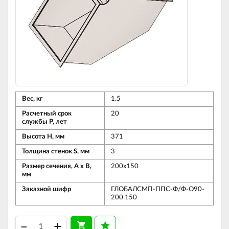
Вес, кг
1.5
Расчетный срок
20
службы Р, лет
Высота Н, мм
371
Толщина стенок S, мм
3
Размер сечения, А х В,
200х150
мм
Заказной шифр
ГЛОБАЛСМП-ППС-Ф/Ф-О90-
200.150
–
+