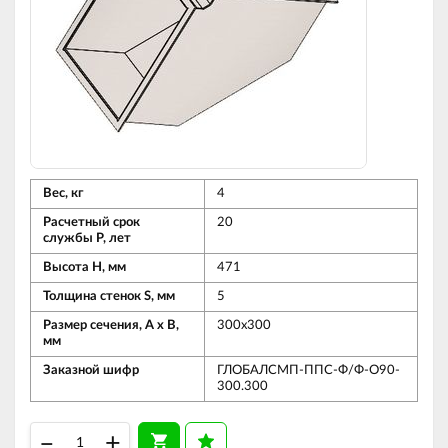
Вес, кг
4
Расчетный срок
20
службы Р, лет
Высота Н, мм
471
Толщина стенок S, мм
5
Размер сечения, А х В,
300х300
мм
Заказной шифр
ГЛОБАЛСМП-ППС-Ф/Ф-О90-
300.300
–
+