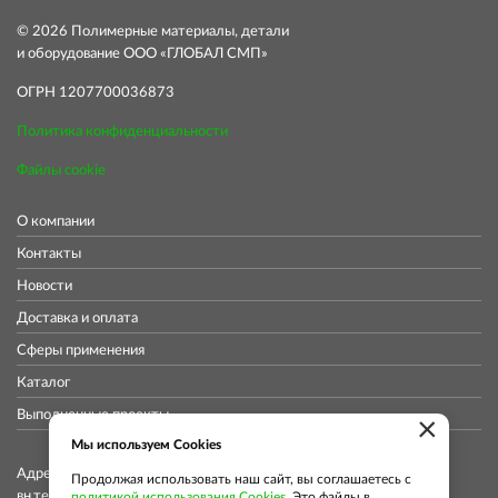
© 2026 Полимерные материалы, детали
и оборудование ООО «ГЛОБАЛ СМП»
ОГРН 1207700036873
Политика конфиденциальности
Файлы cookie
О компании
Контакты
Новости
Доставка и оплата
Сферы применения
Каталог
Выполненные проекты
×
Мы используем Cookies
Адрес коммерческого отдела: 115419, Город Москва,
Продолжая использовать наш сайт, вы соглашаетесь с
вн.тер.г. муниципальный округ Донской, ул
политикой использования Cookies
. Это файлы в