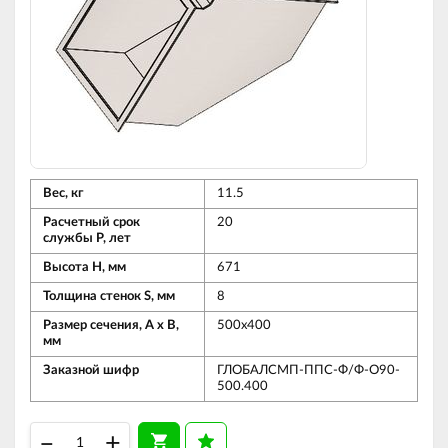
Вес, кг
11.5
Расчетный срок
20
службы Р, лет
Высота Н, мм
671
Толщина стенок S, мм
8
Размер сечения, А х В,
500х400
мм
Заказной шифр
ГЛОБАЛСМП-ППС-Ф/Ф-О90-
500.400
–
+