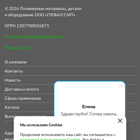
© 2026 Полимерные материалы, детали
и оборудование ООО «ГЛОБАЛ СМП»
ОГРН 1207700036873
Политика конфиденциальности
Файлы cookie
О компании
Контакты
Новости
Доставка и оплата
Сферы применения
Елена
Каталог
Здравствуйте! Готова помочь
Выполненные проекты
×
вам. Напишите мне, если у
вас появятся вопросы.
Мы используем Cookies
Адрес коммерческого отдела: 115419, Город Москва,
Продолжая использовать наш сайт, вы соглашаетесь с
вн.тер.г. муниципальный округ Донской, ул
политикой использования Cookies
. Это файлы в