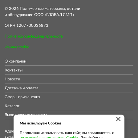
© 2026 Полимерные материалы, детали
и оборудование ООО «ГЛОБАЛ СМП»
ОГРН 1207700036873
Политика конфиденциальности
Файлы cookie
О компании
Контакты
Новости
Доставка и оплата
Сферы применения
Каталог
Выполненные проекты
×
Мы используем Cookies
Адрес коммерческого отдела: 115419, Город Москва,
Продолжая использовать наш сайт, вы соглашаетесь с
вн.тер.г. муниципальный округ Донской, ул
политикой использования Cookies
. Это файлы в