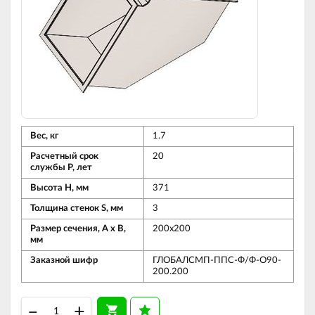
Вес, кг
1.7
Расчетный срок
20
службы Р, лет
Высота Н, мм
371
Толщина стенок S, мм
3
Размер сечения, А х В,
200х200
мм
Заказной шифр
ГЛОБАЛСМП-ППС-Ф/Ф-О90-
200.200
–
+